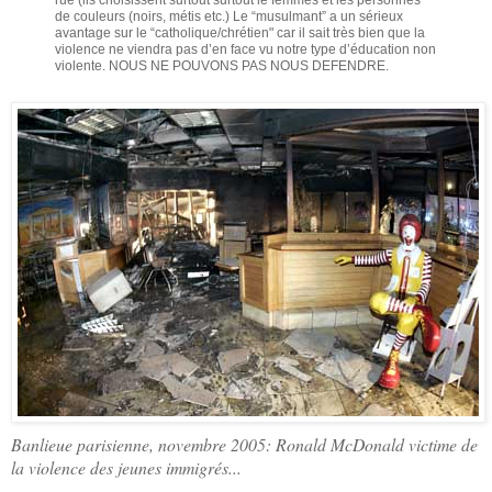
de couleurs (noirs, métis etc.) Le “musulmant” a un sérieux
avantage sur le “catholique/chrétien" car il sait très bien que la
violence ne viendra pas d’en face vu notre type d’éducation non
violente. NOUS NE POUVONS PAS NOUS DEFENDRE.
Banlieue parisienne, novembre 2005: Ronald McDonald victime de
la violence des jeunes immigrés...