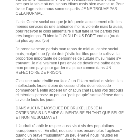
occuper la table où nous nous étions assis bien avant eux. Pour
éviter l’agression nous sommes partis. JE NE TROUVE PAS
CELA NORMAL.
L’asbl Centre social xxx que je fréquente actuellement offre les
mêmes services ds une ambiance moins violente mais là aussi,
pour recevoir le colis alimentaire il faut faire la file parfois très
très longtemps. Et bien la “LOI DU PLUS FORT” càd du (ou de
la) plus agressif(ve)
Je prends encore parfois mon repas de midi au centre social
mais, malgré que j’y aie droit j’évite les files pour le colis vu la
proportion importante de personnes de culture musulmane s’y
trouvant. Je n’ai vraimen t pas envie de devoir me battre dans
mon propre pays pour garder ma place comme dans UN
REFECTOIRE DE PRISON.
C’est une autre réalité car face à un l’islam radical et violent les
intellectuels feraient bien de cesser d’être douillets et de
commencer à enfin appeler un chat un chat ! Dans vos discours
et théories, pensez un peu au "petit peuple" sans défense dans
la vie de touts les jours..
DANS AUCUNE MOSQUEE DE BRUXELLES JE N
OBTIENDRAIS UNE AIDE ALIMENTAIRE EN TANT QUE BELGE
ET NON MUSULMANE !
Il faudrait rétablir le respect aussi vis à vis des populations
’européenne et . En effet, nous sommes encore plus fragilisée"
quand un brave "musulman" un peu énervé nous insultes en
rue (ils choisissent surtout surtout le femmes et les personnes