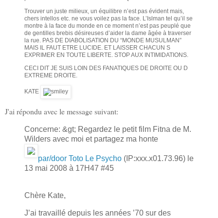
Trouver un juste milieux, un équilibre n’est pas évident mais,
chers intellos etc. ne vous voilez pas la face. L’Islman tel qu’il se
montre à la face du monde en ce moment n’est pas peuplé que
de gentilles brebis désireuses d’aider la dame âgée à traverser
la rue. PAS DE DIABOLISATION DU “MONDE MUSULMAN”
MAIS IL FAUT ETRE LUCIDE. ET LAISSER CHACUN S
EXPRIMER EN TOUTE LIBERTE. STOP AUX INTIMIDATIONS.
CECI DIT JE SUIS LOIN DES FANATIQUES DE DROITE OU D
EXTREME DROITE.
KATE
J'ai répondu avec le message suivant:
Concerne: &gt; Regardez le petit film Fitna de M.
Wilders avec moi et partagez ma honte
par/door Toto Le Psycho
(IP:xxx.x01.73.96) le
13 mai 2008 à 17H47 #45
Chère Kate,
J’ai travaillé depuis les années ’70 sur des