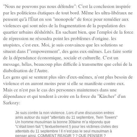
"Nous ne pouvons pas nous défendre": C'est la conclusion inspirée
par les politiciens étatiques de tout bord. Même les ultra-libéraux ne
pensent qu'à l'État en son "monopole" de force pour remédier aux
violences qui sont nées de la fragmentation de la population des
quartier urbains déshérités. En sachant bien, que l'emploi de la force
de répression ne résoudra point les problèmes d'origine. les
utopistes, c'est eux. Moi, je suis convaincu que les solutions se
situent dans l'"empowerment", des gens eux-mêmes. Les faire sortir
de la dépendance économique, sociale et culturelle. C'est un
message, hélas, beaucoup plus difficile à transmettre que celui de la
diabolisation de l'Autre.
Les gens qui se sentent plus sûrs d'eux-mêmes, n'ont plus besoin de
violence et en auront moins peur si elle se manifeste contre eux.
Mais ce n'est pas le cas des personnes maintenues dans une
dépendance et qui tendent à croire en la force du "Kärcher" d'un
Sarkozy:
Je suis contre la non violence. Lors d’une discussion entres
amis autour du sujet "attentats du 11 septembre, Twin Towers"
Un homme musulman la bonne 30taine m’a répondu que
"c’était bien fait "( !textuellement !) pour les victimes civiles des
attentats du 11 septembre ! Il n’est pas le seul musulman à
penser ainsi. COMMENT REAGIR ? ? QUE PENSER ?