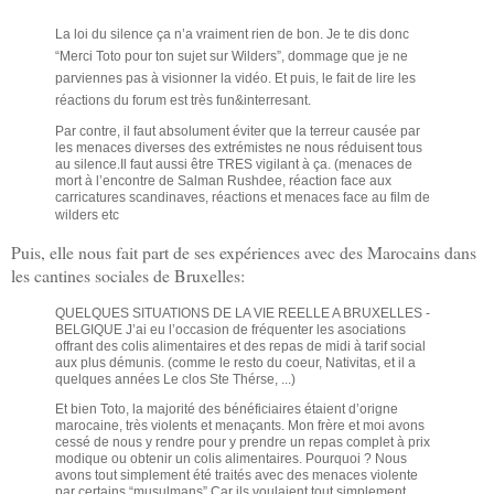
La loi du silence ça n’a vraiment rien de bon. Je te dis donc
“Merci Toto pour ton sujet sur Wilders”, dommage que je ne
parviennes pas à visionner la vidéo. Et puis, le fait de lire les
réactions du forum est très fun&interresant.
Par contre, il faut absolument éviter que la terreur causée par
les menaces diverses des extrémistes ne nous réduisent tous
au silence.Il faut aussi être TRES vigilant à ça. (menaces de
mort à l’encontre de Salman Rushdee, réaction face aux
carricatures scandinaves, réactions et menaces face au film de
wilders etc
Puis, elle nous fait part de ses expériences avec des Marocains dans
les cantines sociales de Bruxelles:
QUELQUES SITUATIONS DE LA VIE REELLE A BRUXELLES -
BELGIQUE J’ai eu l’occasion de fréquenter les asociations
offrant des colis alimentaires et des repas de midi à tarif social
aux plus démunis. (comme le resto du coeur, Nativitas, et il a
quelques années Le clos Ste Thérse, ...)
Et bien Toto, la majorité des bénéficiaires étaient d’origne
marocaine, très violents et menaçants. Mon frère et moi avons
cessé de nous y rendre pour y prendre un repas complet à prix
modique ou obtenir un colis alimentaires. Pourquoi ? Nous
avons tout simplement été traités avec des menaces violente
par certains “musulmans” Car ils voulaient tout simplement