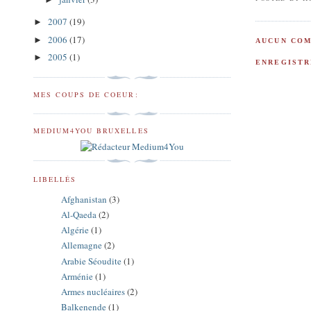
2007
(19)
►
2006
(17)
►
AUCUN COM
2005
(1)
►
ENREGISTR
MES COUPS DE COEUR:
MEDIUM4YOU BRUXELLES
LIBELLÉS
Afghanistan
(3)
Al-Qaeda
(2)
Algérie
(1)
Allemagne
(2)
Arabie Séoudite
(1)
Arménie
(1)
Armes nucléaires
(2)
Balkenende
(1)