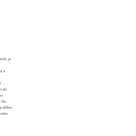
tit, je
on a
r
es de
es
 fin,
un début
ouler.