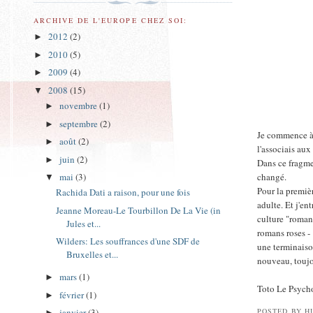
ARCHIVE DE L'EUROPE CHEZ SOI:
2012
(2)
►
2010
(5)
►
2009
(4)
►
2008
(15)
▼
novembre
(1)
►
septembre
(2)
►
Je commence à 
août
(2)
►
l'associais aux
juin
(2)
►
Dans ce fragmen
changé.
mai
(3)
▼
Pour la premièr
Rachida Dati a raison, pour une fois
adulte. Et j'en
Jeanne Moreau-Le Tourbillon De La Vie (in
culture "roman
Jules et...
romans roses -
Wilders: Les souffrances d'une SDF de
une terminaison
Bruxelles et...
nouveau, toujou
mars
(1)
►
Toto Le Psych
février
(1)
►
POSTED BY
H
janvier
(3)
►