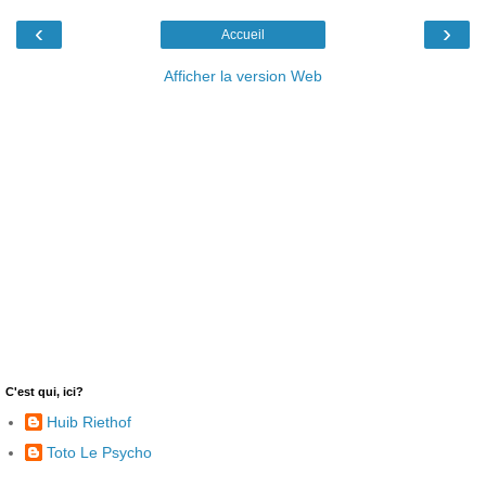
‹
›
Accueil
Afficher la version Web
C'est qui, ici?
Huib Riethof
Toto Le Psycho