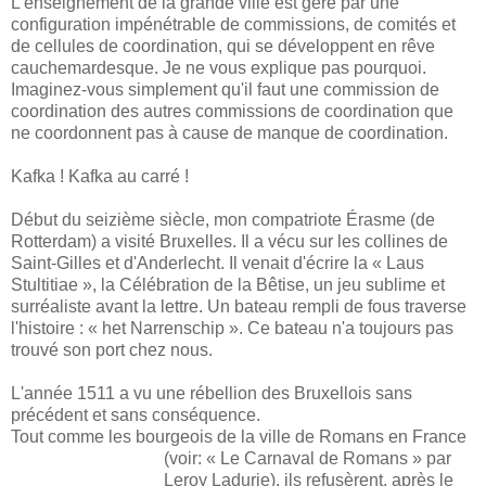
L'enseignement de la grande ville est géré par une
configuration impénétrable de commissions, de comités et
de cellules de coordination, qui se développent en rêve
cauchemardesque. Je ne vous explique pas pourquoi.
Imaginez-vous simplement qu'il faut une commission de
coordination des autres commissions de coordination que
ne coordonnent pas à cause de manque de coordination.
Kafka ! Kafka au carré !
Début du seizième siècle, mon compatriote Érasme (de
Rotterdam) a visité Bruxelles. Il a vécu sur les collines de
Saint-Gilles et d'Anderlecht. Il venait d'écrire la « Laus
Stultitiae », la Célébration de la Bêtise, un jeu sublime et
surréaliste avant la lettre. Un bateau rempli de fous traverse
l'histoire : « het Narrenschip ». Ce bateau n'a toujours pas
trouvé son port chez nous.
L'année 1511 a vu une rébellion des Bruxellois sans
précédent et sans conséquence.
Tout comme les bourgeois de la ville de Romans en France
(voir: « Le Carnaval de Romans
» par
Leroy Ladurie), ils refusèrent, après le